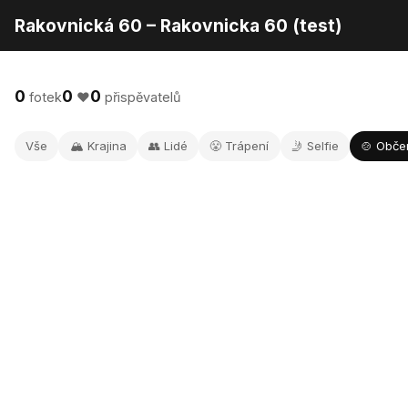
Rakovnická 60 – Rakovnicka 60 (test)
0
0
0
fotek
❤️
přispěvatelů
Vše
🏔️ Krajina
👥 Lidé
😤 Trápení
🤳 Selfie
🍲 Obče