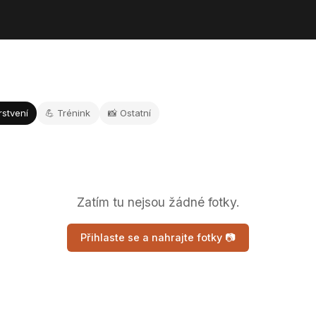
rstvení
💪 Trénink
📸 Ostatní
Zatím tu nejsou žádné fotky.
Přihlaste se a nahrajte fotky 📷