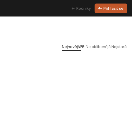
← Ročníky
🔑 Přihlásit se
Nejnovější
❤️ Nejoblíbenější
Nejstarší