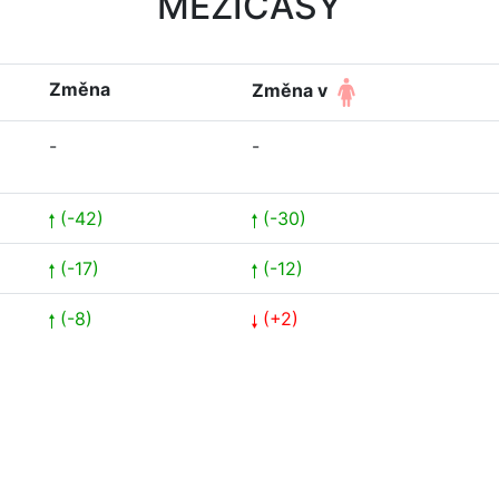
MEZIČASY
Změna
Změna v
-
-
(-42)
(-30)
(-17)
(-12)
(-8)
(+2)