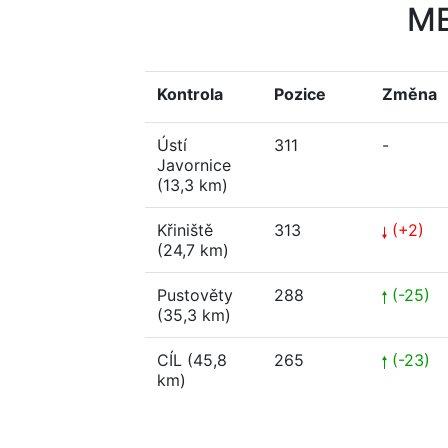
M
Kontrola
Pozice
Změna
Ústí
311
-
Javornice
(13,3 km)
Křiniště
313
(+2)
(24,7 km)
Pustověty
288
(-25)
(35,3 km)
CÍL (45,8
265
(-23)
km)