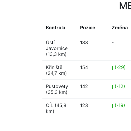
M
Kontrola
Pozice
Změna
Ústí
183
-
Javornice
(13,3 km)
Křiniště
154
(-29)
(24,7 km)
Pustověty
142
(-12)
(35,3 km)
CÍL (45,8
123
(-19)
km)